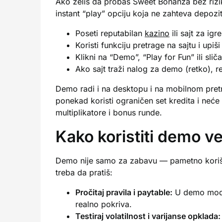
Ako želiš da probaš Sweet Bonanza bez rizika
instant “play” opciju koja ne zahteva depozit
Poseti reputabilan
kazino
ili sajt za ig
Koristi funkciju pretrage na sajtu i up
Klikni na “Demo”, “Play for Fun” ili slič
Ako sajt traži nalog za demo (retko), re
Demo radi i na desktopu i na mobilnom pretra
ponekad koristi ograničen set kredita i neće
multiplikatore i bonus runde.
Kako koristiti demo v
Demo nije samo za zabavu — pametno korišć
treba da pratiš:
Pročitaj pravila i paytable:
U demo modu 
realno pokriva.
Testiraj volatilnost i varijanse opklada: