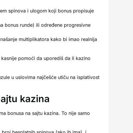
jem spinova i ulogom koji bonus propisuje
na bonus runde) ili određene progresivne
šanje multiplikatora kako bi imao realnija
i kasnije pomoći da uporediš da li kazino
zule u uslovima najčešće utiču na isplativost
ajtu kazina
ima bonusa na sajtu kazina. To nije samo
broj besplatnih spinova (ako ih ima), i