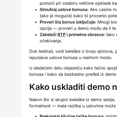
pomoći pri odabiru veličine opklade k
Simuliraj uslove bonusa:
Ako casino nu
(ako je moguće) kako bi procenio potenc
Proveri šta bonus isključuje:
Mnogi bonu
opcije — proveri u demo modu da li te 
Zabeleži
RTP
i primetne obrasce:
Iako 
očekivanja.
Dok testiraš, vodi beleške o broju spinova, 
ispunjava uslove bonusa u realnom modu.
U sledećem delu objasniću kako tačno spojiti
bonusa i kako da bezbedno pređeš iz demo u
Kako uskladiti demo n
Nakon što si skupio beleške iz demo sesija, 
formalnost — mala razlika u uslovima može d
Prekopiraj ključne tačke bonusa:
minima