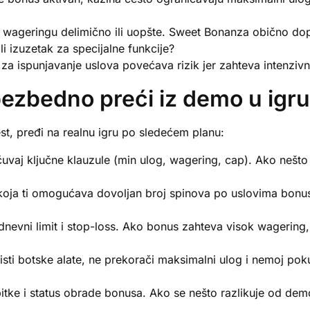
wageringu delimično ili uopšte. Sweet Bonanza obično dopr
 li izuzetak za specijalne funkcije?
za ispunjavanje uslova povećava rizik jer zahteva intenzivnij
bezbedno preći iz demo u igru
st, pređi na realnu igru po sledećem planu:
čuvaj ključne klauzule (min ulog, wagering, cap). Ako nešto 
oja ti omogućava dovoljan broj spinova po uslovima bonus
dnevni limit i stop-loss. Ako bonus zahteva visok wagering,
isti botske alate, ne prekorači maksimalni ulog i nemoj pok
itke i status obrade bonusa. Ako se nešto razlikuje od dem