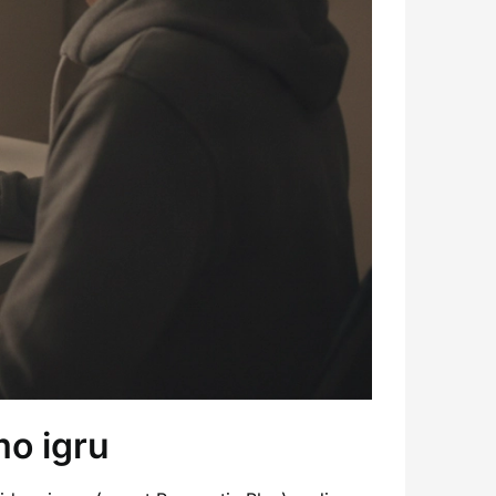
o igru