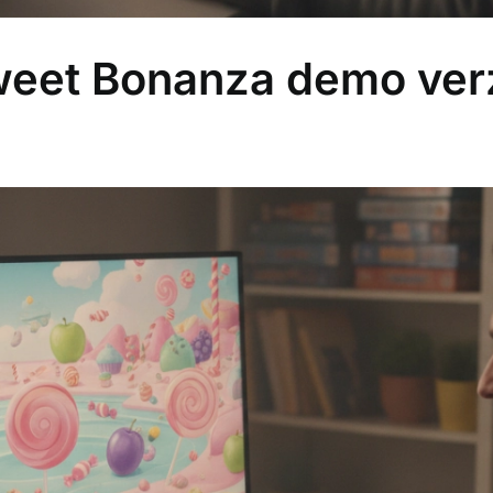
weet Bonanza demo verzij