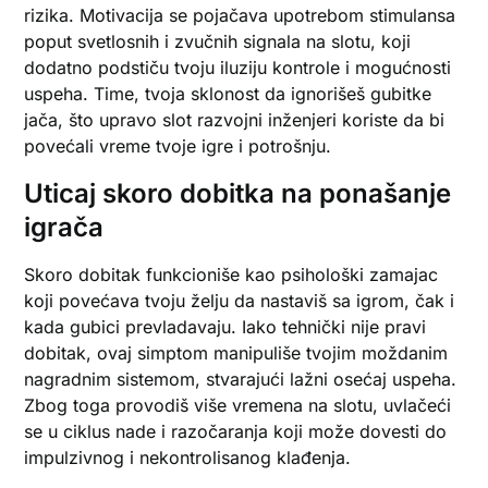
rizika. Motivacija se pojačava upotrebom stimulansa
poput svetlosnih i zvučnih signala na slotu, koji
dodatno podstiču tvoju iluziju kontrole i mogućnosti
uspeha. Time, tvoja sklonost da ignorišeš gubitke
jača, što upravo slot razvojni inženjeri koriste da bi
povećali vreme tvoje igre i potrošnju.
Uticaj skoro dobitka na ponašanje
igrača
Skoro dobitak funkcioniše kao psihološki zamajac
koji povećava tvoju želju da nastaviš sa igrom, čak i
kada gubici prevladavaju. Iako tehnički nije pravi
dobitak, ovaj simptom manipuliše tvojim moždanim
nagradnim sistemom, stvarajući lažni osećaj uspeha.
Zbog toga provodiš više vremena na slotu, uvlačeći
se u ciklus nade i razočaranja koji može dovesti do
impulzivnog i nekontrolisanog klađenja.