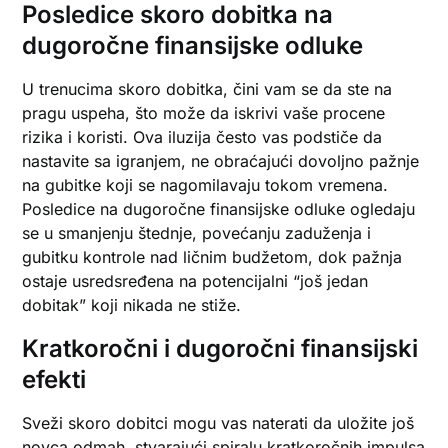
Posledice skoro dobitka na
dugoročne finansijske odluke
U trenucima skoro dobitka, čini vam se da ste na
pragu uspeha, što može da iskrivi vaše procene
rizika i koristi. Ova iluzija često vas podstiče da
nastavite sa igranjem, ne obraćajući dovoljno pažnje
na gubitke koji se nagomilavaju tokom vremena.
Posledice na dugoročne finansijske odluke ogledaju
se u smanjenju štednje, povećanju zaduženja i
gubitku kontrole nad ličnim budžetom, dok pažnja
ostaje usredsređena na potencijalni “još jedan
dobitak” koji nikada ne stiže.
Kratkoročni i dugoročni finansijski
efekti
Sveži skoro dobitci mogu vas naterati da uložite još
novca odmah, stvarajući spiralu kratkoročnih impulsa