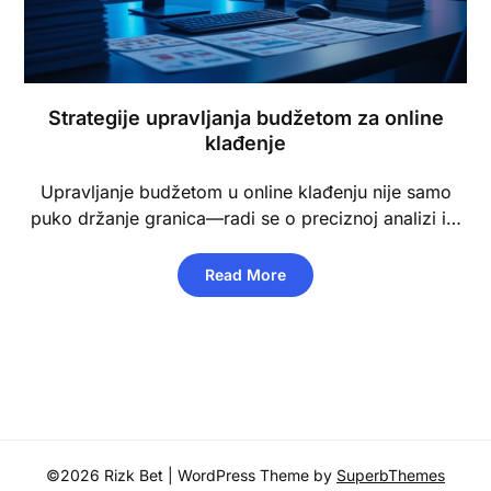
Strategije upravljanja budžetom za online
klađenje
Upravljanje budžetom u online klađenju nije samo
puko držanje granica—radi se o preciznoj analizi i…
Read More
©2026 Rizk Bet
| WordPress Theme by
SuperbThemes