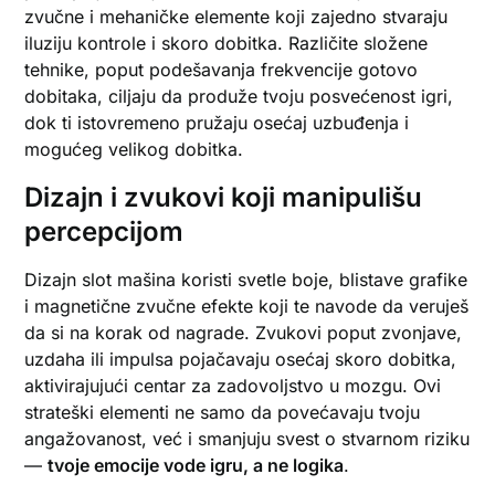
zvučne i mehaničke elemente koji zajedno stvaraju
iluziju kontrole i skoro dobitka. Različite složene
tehnike, poput podešavanja frekvencije gotovo
dobitaka, ciljaju da produže tvoju posvećenost igri,
dok ti istovremeno pružaju osećaj uzbuđenja i
mogućeg velikog dobitka.
Dizajn i zvukovi koji manipulišu
percepcijom
Dizajn slot mašina koristi svetle boje, blistave grafike
i magnetične zvučne efekte koji te navode da veruješ
da si na korak od nagrade. Zvukovi poput zvonjave,
uzdaha ili impulsa pojačavaju osećaj skoro dobitka,
aktivirajujući centar za zadovoljstvo u mozgu. Ovi
strateški elementi ne samo da povećavaju tvoju
angažovanost, već i smanjuju svest o stvarnom riziku
—
tvoje emocije vode igru, a ne logika
.