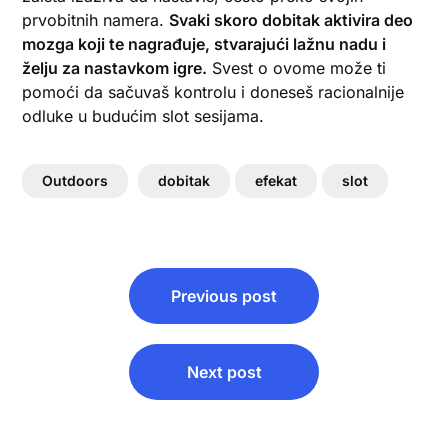
prvobitnih namera.
Svaki skoro dobitak aktivira deo
mozga koji te nagrađuje, stvarajući lažnu nadu i
želju za nastavkom igre.
Svest o ovome može ti
pomoći da sačuvaš kontrolu i doneseš racionalnije
odluke u budućim slot sesijama.
Outdoors
dobitak
efekat
slot
Кретање
Previous post
чланка
Next post