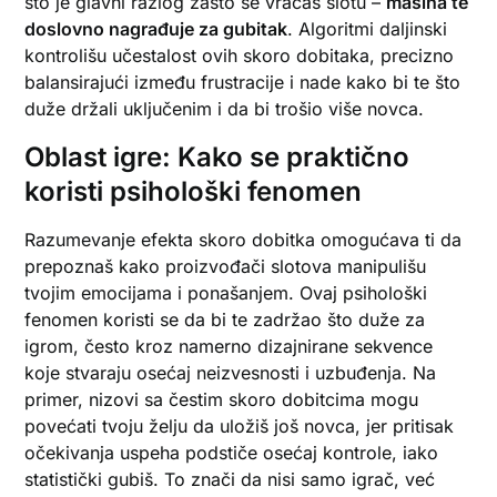
što je glavni razlog zašto se vraćaš slotu –
mašina te
doslovno nagrađuje za gubitak
. Algoritmi daljinski
kontrolišu učestalost ovih skoro dobitaka, precizno
balansirajući između frustracije i nade kako bi te što
duže držali uključenim i da bi trošio više novca.
Oblast igre: Kako se praktično
koristi psihološki fenomen
Razumevanje efekta skoro dobitka omogućava ti da
prepoznaš kako proizvođači slotova manipulišu
tvojim emocijama i ponašanjem. Ovaj psihološki
fenomen koristi se da bi te zadržao što duže za
igrom, često kroz namerno dizajnirane sekvence
koje stvaraju osećaj neizvesnosti i uzbuđenja. Na
primer, nizovi sa čestim skoro dobitcima mogu
povećati tvoju želju da uložiš još novca, jer pritisak
očekivanja uspeha podstiče osećaj kontrole, iako
statistički gubiš. To znači da nisi samo igrač, već