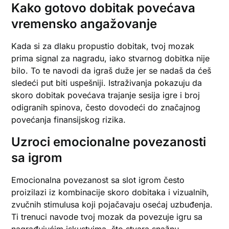
Kako gotovo dobitak povećava
vremensko angažovanje
Kada si za dlaku propustio dobitak, tvoj mozak
prima signal za nagradu, iako stvarnog dobitka nije
bilo. To te navodi da igraš duže jer se nadaš da ćeš
sledeći put biti uspešniji. Istraživanja pokazuju da
skoro dobitak povećava trajanje sesija igre i broj
odigranih spinova, često dovodeći do značajnog
povećanja finansijskog rizika.
Uzroci emocionalne povezanosti
sa igrom
Emocionalna povezanost sa slot igrom često
proizilazi iz kombinacije skoro dobitaka i vizualnih,
zvučnih stimulusa koji pojačavaju osećaj uzbuđenja.
Ti trenuci navode tvoj mozak da povezuje igru sa
nagrađujućim iskustvima, što stvara snažnu