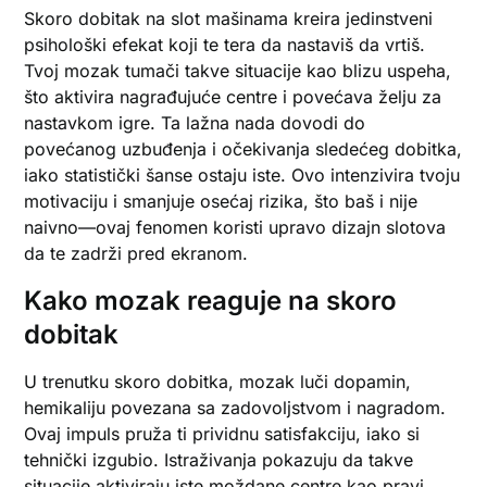
Skoro dobitak na slot mašinama kreira jedinstveni
psihološki efekat koji te tera da nastaviš da vrtiš.
Tvoj mozak tumači takve situacije kao blizu uspeha,
što aktivira nagrađujuće centre i povećava želju za
nastavkom igre. Ta lažna nada dovodi do
povećanog uzbuđenja i očekivanja sledećeg dobitka,
iako statistički šanse ostaju iste. Ovo intenzivira tvoju
motivaciju i smanjuje osećaj rizika, što baš i nije
naivno—ovaj fenomen koristi upravo dizajn slotova
da te zadrži pred ekranom.
Kako mozak reaguje na skoro
dobitak
U trenutku skoro dobitka, mozak luči dopamin,
hemikaliju povezana sa zadovoljstvom i nagradom.
Ovaj impuls pruža ti prividnu satisfakciju, iako si
tehnički izgubio. Istraživanja pokazuju da takve
situacije aktiviraju iste moždane centre kao pravi