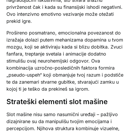
privrženost čak i kada su finansijski ishodi negativni.
Ovo intenzivno emotivno vezivanje može otežati
prekid igre.
Prošireno posmatrano, emocionalna povezanost do
izražaja dolazi putem mehanizama dopamina u tvom
mozgu, koji se aktiviraju kada si blizu dobitka. Zvuci
fanfara, treptanje svetala i animacije dodatno
stimulišu ovaj neurohemijski odgovor. Ova
kombinacija uzročno-posledičnih faktora formira
„pseudo-uspeh“ koji obmanjuje tvoj razum i podstiče
te da zanemari stvarne gubitke, stvarajući zamku u
kojoj ti je teško da prekineš sa igrom.
Strateški elementi slot mašine
Slot mašine nisu samo nasumični uređaji – pažljivo
dizajnirane su da manipulišu tvojim emocijama i
percepcijom. Njihova struktura kombinuje vizuelne,