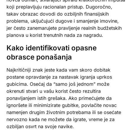
koji preplavljuju racionalan pristup. Dugoročno,
takav obrazac dovodi do ozbiljnih finansijskih
problema, uključujući dugove i smanjenje imovine,
jer često zanemarujete pravljenje realnih budžetskih
planova u korist trenutnih nada za nagradu.
Kako identifikovati opasne
obrasce ponašanja
Najkritičniji znak jeste kada vam skoro dobitak
postane opravdanje za nastavak igranja uprkos
gubicima. Osećaj da “samo još jednom” može
okrenuti stvari u vašu korist često rezultira
ponavljanjem istih grešaka. Ako primećujete da
ignoršete ili minimizirate gubitke, povlačite novac
namenjen drugim životnim potrebama ili se osećate
nervozno kada ne možete da igrate, vreme je za
ozbiljan osvrt na svoje navike.