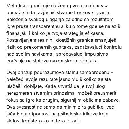
Metodično praćenje uloženog vremena i novca
pomaže ti da razjasniš stvarne troškove igranja.
Beleženje svakog ulaganja zajedno sa rezultatom
igre pruža transparentnu sliku o tome gde se nalaziš
finansijski i koliko je tvoja
strategija
efikasna.
Postavljanjem realnih i dostižnih granica smanjuješ
rizik od prekomernih gubitaka, zadržavajući kontrolu
nad svojim navikama i sprečavajući impulsivno
vraćanje na slotove nakon skoro dobitaka.
Ovaj pristup podrazumeva stalnu samoprocenu –
beležeći svoje rezultate jasno vidiš koliko zaista
ulažeš i dobijate. Kada shvatiš da je tvoj ulog
nerazmeran stvarnim prinosima, možeš preusmeriti
fokus sa igre ka drugim, sigurnijim oblicima zabave.
Ova svesnost ne samo da minimizira gubitke, već i
jača tvoju otpornost na psihološke trikove koje
slotovi
koriste kako bi te zadržali.