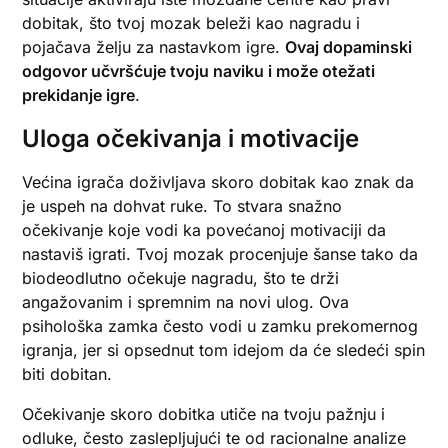
dobitak, što tvoj mozak beleži kao nagradu i
pojačava želju za nastavkom igre.
Ovaj dopaminski
odgovor učvršćuje tvoju naviku i može otežati
prekidanje igre
.
Uloga očekivanja i motivacije
Većina igrača doživljava skoro dobitak kao znak da
je uspeh na dohvat ruke. To stvara snažno
očekivanje koje vodi ka povećanoj motivaciji da
nastaviš igrati. Tvoj mozak procenjuje šanse tako da
biodeodlutno očekuje nagradu, što te drži
angažovanim i spremnim na novi ulog. Ova
psihološka zamka često vodi u zamku prekomernog
igranja, jer si opsednut tom idejom da će sledeći spin
biti dobitan.
Očekivanje skoro dobitka utiče na tvoju pažnju i
odluke, često zaslepljujući te od racionalne analize