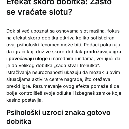
Efekat skoro dobitka: Zašto
se vraćate slotu?
Dok si već upoznat sa osnovama slot mašina, fokus
na efekat skoro dobitka otkriva koliko sofisticiran
ovaj psihološki fenomen može biti. Podaci pokazuju
da igrači koji dožive skoro dobitak
produžavaju igru
i povećavaju uloge
u narednim rundama, verujući da
je do velikog dobitka „sada stvar trenutka“.
Istraživanja neuroznanosti ukazuju da mozak u ovim
situacijama aktivira centre nagrade, što otežava
prekid igre. Razumevanje ovog efekta pomaže ti da
bolje kontrolišeš svoje odluke i izbegneš zamke koje
kasino postavlja.
Psihološki uzroci znaka gotovo
dobitka