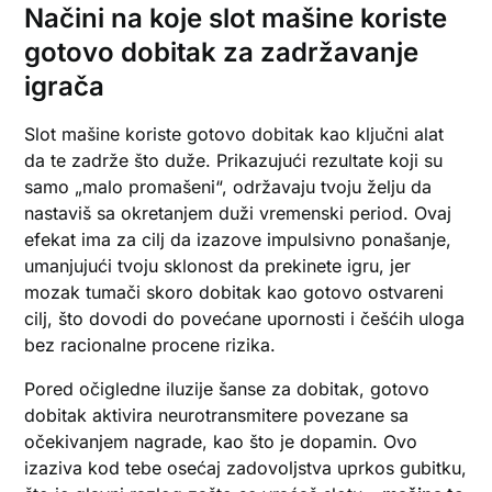
Načini na koje slot mašine koriste
gotovo dobitak za zadržavanje
igrača
Slot mašine koriste gotovo dobitak kao ključni alat
da te zadrže što duže. Prikazujući rezultate koji su
samo „malo promašeni“, održavaju tvoju želju da
nastaviš sa okretanjem duži vremenski period. Ovaj
efekat ima za cilj da izazove impulsivno ponašanje,
umanjujući tvoju sklonost da prekinete igru, jer
mozak tumači skoro dobitak kao gotovo ostvareni
cilj, što dovodi do povećane upornosti i češćih uloga
bez racionalne procene rizika.
Pored očigledne iluzije šanse za dobitak, gotovo
dobitak aktivira neurotransmitere povezane sa
očekivanjem nagrade, kao što je dopamin. Ovo
izaziva kod tebe osećaj zadovoljstva uprkos gubitku,