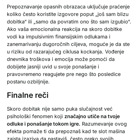
Prepoznavanje opasnih obrazaca uključuje praćenje
koliko često koristite izgovore poput „još sam blizu
dobitka“ ili „samo da povratim ono što sam izgubio“.
Ako vaša emocionalna reakcija na skoro dobitke
vodi ka impulsivnim finansijskim odlukama i
zanemarivanju dugoročnih ciljeva, moguće je da ste
u riziku od razarajućeg ciklusa kockanja. Vođenje
dnevnika troškova i emocija može pomoći da
dobijete jasniji uvid u svoje ponašanje i
pravovremeno reagujete pre nego što posledice
postanu ozbiljnije.
Finalne reči
Skoro dobitak nije samo puka slučajnost već
psihološki fenomen koji
značajno utiče na tvoje
odluke i ponašanje tokom igre.
Razumevanje ovog
efekta pomaže ti da prepoznaš kad te slot mašina
zaista izaziva da nastaviš, često preko svojih