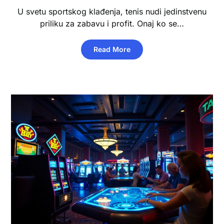
U svetu sportskog klađenja, tenis nudi jedinstvenu
priliku za zabavu i profit. Onaj ko se…
Read More