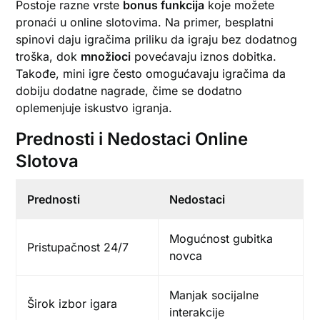
Postoje razne vrste
bonus funkcija
koje možete
pronaći u online slotovima. Na primer, besplatni
spinovi daju igračima priliku da igraju bez dodatnog
troška, dok
množioci
povećavaju iznos dobitka.
Takođe, mini igre često omogućavaju igračima da
dobiju dodatne nagrade, čime se dodatno
oplemenjuje iskustvo igranja.
Prednosti i Nedostaci Online
Slotova
Prednosti
Nedostaci
Mogućnost gubitka
Pristupačnost 24/7
novca
Manjak socijalne
Širok izbor igara
interakcije