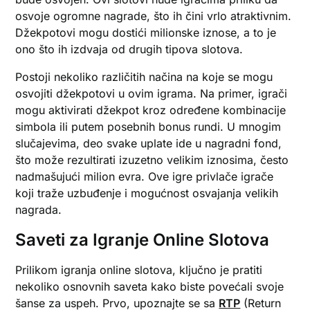
osvoje ogromne nagrade, što ih čini vrlo atraktivnim.
Džekpotovi mogu dostići milionske iznose, a to je
ono što ih izdvaja od drugih tipova slotova.
Postoji nekoliko različitih načina na koje se mogu
osvojiti džekpotovi u ovim igrama. Na primer, igrači
mogu aktivirati džekpot kroz određene kombinacije
simbola ili putem posebnih bonus rundi. U mnogim
slučajevima, deo svake uplate ide u nagradni fond,
što može rezultirati izuzetno velikim iznosima, često
nadmašujući milion evra. Ove igre privlače igrače
koji traže uzbuđenje i mogućnost osvajanja velikih
nagrada.
Saveti za Igranje Online Slotova
Prilikom igranja online slotova, ključno je pratiti
nekoliko osnovnih saveta kako biste povećali svoje
šanse za uspeh. Prvo, upoznajte se sa
RTP
(Return