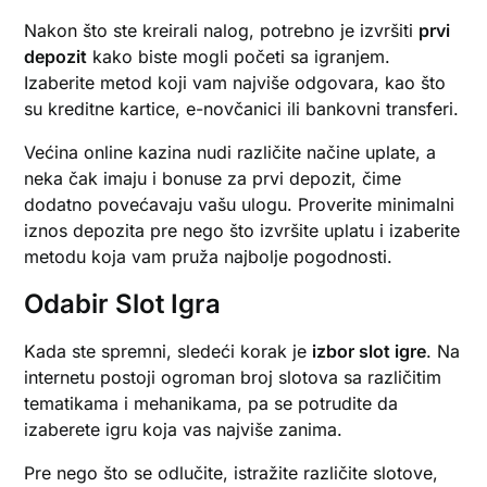
Nakon što ste kreirali nalog, potrebno je izvršiti
prvi
depozit
kako biste mogli početi sa igranjem.
Izaberite metod koji vam najviše odgovara, kao što
su kreditne kartice, e-novčanici ili bankovni transferi.
Većina online kazina nudi različite načine uplate, a
neka čak imaju i bonuse za prvi depozit, čime
dodatno povećavaju vašu ulogu. Proverite minimalni
iznos depozita pre nego što izvršite uplatu i izaberite
metodu koja vam pruža najbolje pogodnosti.
Odabir Slot Igra
Kada ste spremni, sledeći korak je
izbor slot igre
. Na
internetu postoji ogroman broj slotova sa različitim
tematikama i mehanikama, pa se potrudite da
izaberete igru koja vas najviše zanima.
Pre nego što se odlučite, istražite različite slotove,