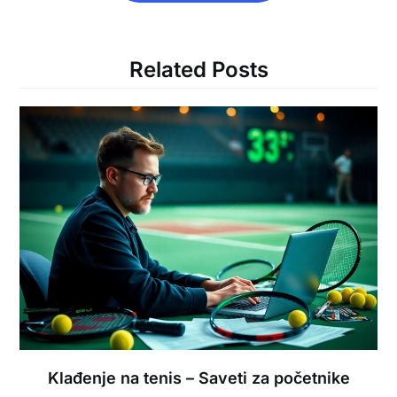
Related Posts
Klađenje na tenis – Saveti za početnike