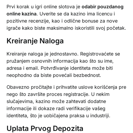
Prvi korak u igri online slotova je
odabir pouzdanog
online kazina
. Uverite se da kazino ima licencu i
pozitivne recenzije, kao i odlične bonuse za nove
igrače kako biste maksimalno iskoristili svoj početak.
Kreiranje Naloga
Kreiranje naloga je jednostavno. Registrovaćete se
pružanjem osnovnih informacija kao što su ime,
adresa i email. Potvrđivanje identiteta može biti
neophodno da biste povećali bezbednost.
Obavezno pročitajte i prihvatite uslove korišćenja pre
nego što završite proces registracije. U nekim
slučajevima, kazino može zahtevati dodatne
informacije ili dokaze radi verifikacije vašeg
identiteta, što je uobičajena praksa u industriji.
Uplata Prvog Depozita