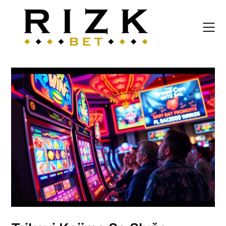
Skip
to
content