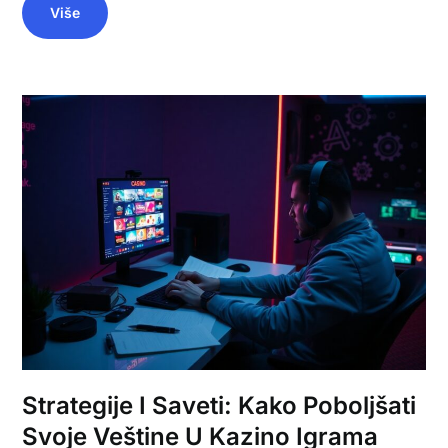
Više
Strategije I Saveti: Kako Poboljšati
Svoje Veštine U Kazino Igrama