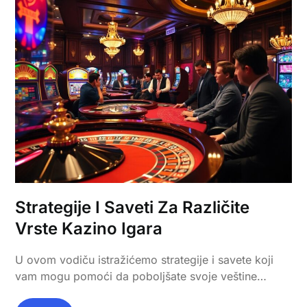
Strategije I Saveti Za Različite
Vrste Kazino Igara
U ovom vodiču istražićemo strategije i savete koji
vam mogu pomoći da poboljšate svoje veštine…