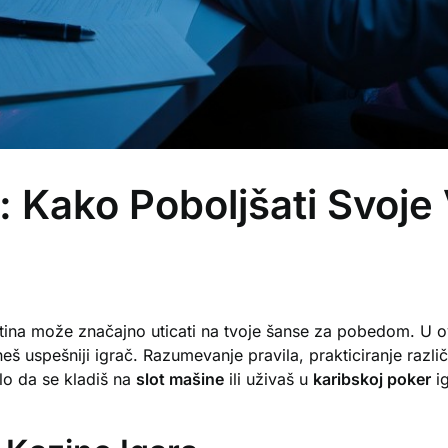
ti: Kako Poboljšati Svoj
eština može značajno uticati na tvoje šanse za pobedom. U
š uspešniji igrač. Razumevanje pravila, prakticiranje različ
ilo da se kladiš na
slot mašine
ili uživaš u
karibskoj poker
ig