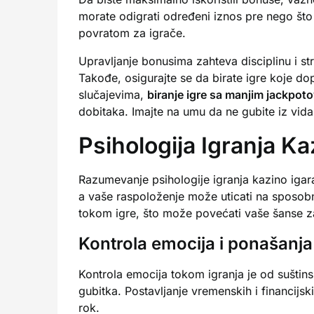
morate odigrati određeni iznos pre nego što m
povratom za igrače.
Upravljanje bonusima zahteva disciplinu i str
Takođe, osigurajte se da birate igre koje do
slučajevima,
biranje igre sa manjim jackpot
dobitaka. Imajte na umu da ne gubite iz vida 
Psihologija Igranja Ka
Razumevanje psihologije igranja kazino igar
a vaše raspoloženje može uticati na sposobnost
tokom igre, što može povećati vaše šanse z
Kontrola emocija i ponašanja
Kontrola emocija tokom igranja je od suštins
gubitka. Postavljanje vremenskih i financijs
rok.