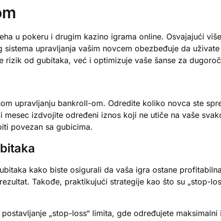
-om
peha u pokeru i drugim kazino igrama online. Osvajajući v
og sistema upravljanja vašim novcem obezbeđuje da uživate u
 rizik od gubitaka, već i optimizuje vaše šanse za dugoroč
nom upravljanju bankroll-om. Odredite koliko novca ste spre
vaki mesec izdvojite određeni iznos koji ne utiče na vaše
biti povezan sa gubicima.
bitaka
gubitaka kako biste osigurali da vaša igra ostane profitabilna
zultat. Takođe, praktikujući strategije kao što su „stop-loss“
postavljanje „stop-loss“ limita, gde određujete maksimalni 