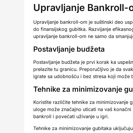
Upravljanje Bankroll
Upravljanje bankroll-om je suštinski deo us
do finansijskog gubitka. Razvijanje efikasn
upravljanje bankroll-om ne samo da smanjuje
Postavljanje budžeta
Postavljanje budžeta je prvi korak ka uspeš
prelazite tu granicu. Preporučljivo je da s
igrate sa udobnošću i bez stresa koji može 
Tehnike za minimizovanje gu
Koristite različite tehnike za minimizovanje 
uloge može značajno uticati na vaš konačni re
bankroll i povećati uživanje u igri.
Tehnike za minimizovanje gubitaka uključuju 