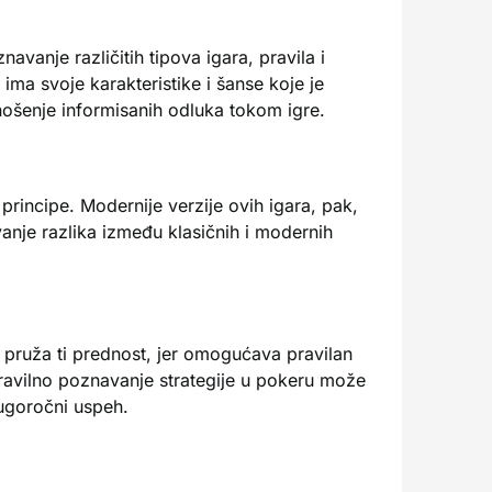
vanje različitih tipova igara, pravila i
, ima svoje karakteristike i šanse koje je
onošenje informisanih odluka tokom igre.
e principe. Modernije verzije ovih igara, pak,
anje razlika između klasičnih i modernih
e pruža ti prednost, jer omogućava pravilan
ravilno poznavanje strategije u pokeru može
dugoročni uspeh.