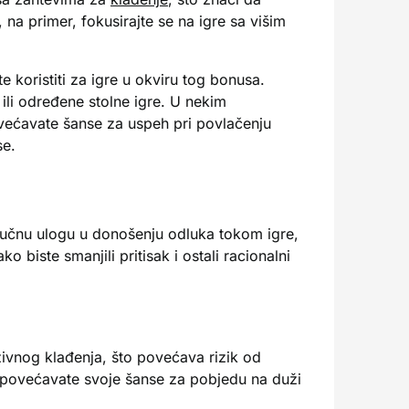
na primer, fokusirajte se na igre sa višim
e koristiti za igre u okviru tog bonusa.
ili određene stolne igre. U nekim
ećavate šanse za uspeh pri povlačenju
se.
ljučnu ulogu u donošenju odluka tokom igre,
 biste smanjili pritisak i ostali racionalni
zivnog klađenja, što povećava rizik od
me povećavate svoje šanse za pobjedu na duži