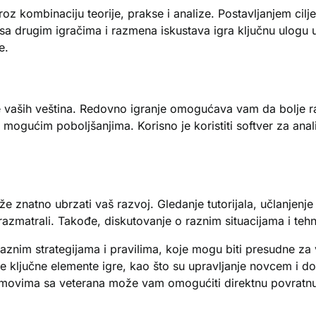
roz kombinaciju teorije, prakse i analize. Postavljanjem cil
enje sa drugim igračima i razmena iskustava igra ključnu ul
e.
je vaših veština. Redovno igranje omogućava vam da bolje ra
 o mogućim poboljšanjima. Korisno je koristiti softver za anal
e znatno ubrzati vaš razvoj. Gledanje tutorijala, učlanjenje
 razmatrali. Takođe, diskutovanje o raznim situacijama i te
 raznim strategijama i pravilima, koje mogu biti presudne za
ključne elemente igre, kao što su upravljanje novcem i do
u timovima sa veterana može vam omogućiti direktnu povratnu