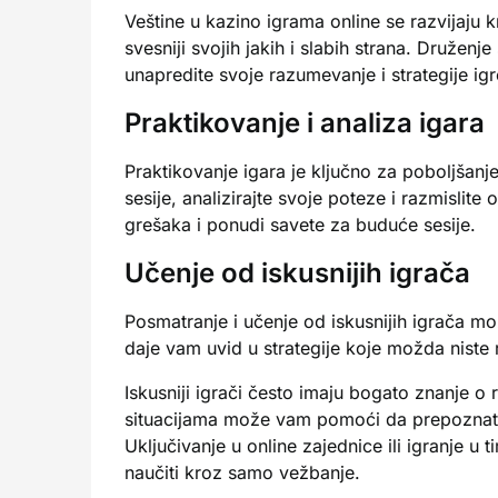
Veštine u kazino igrama online se razvijaju k
svesniji svojih jakih i slabih strana. Druž
unapredite svoje razumevanje i strategije igr
Praktikovanje i analiza igara
Praktikovanje igara je ključno za poboljšan
sesije, analizirajte svoje poteze i razmislite
grešaka i ponudi savete za buduće sesije.
Učenje od iskusnijih igrača
Posmatranje i učenje od iskusnijih igrača mož
daje vam uvid u strategije koje možda niste
Iskusniji igrači često imaju bogato znanje o
situacijama može vam pomoći da prepoznate 
Uključivanje u online zajednice ili igranje 
naučiti kroz samo vežbanje.