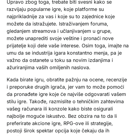
Upravo zbog toga, trebate biti svesni kako se
razvijaju popularne igre, koje platforme su
najprikladnije za vas i koje su to zajednice koje
možete da istražujete. Istraživanjem foruma,
gledanjem streamova i učlanjivanjem u grupe,
možete unaprediti svoje veštine i pronaći nove
prijatelje koji dele vaše interese. Osim toga, imajte na
umu da se industrija igara konstantno menja, pa je
važno da ostanete u toku sa novim izdanjima i
ažuriranjima vaših omiljenih naslova.
Kada birate igru, obratite pažnju na ocene, recenzije
i preporuke drugih igrača, jer vam to može pomoći
da pronađete igre koje će najviše odgovarati vašem
stilu igre. Takođe, razmislite o tehničkim zahtevima
vašeg računara ili konzole kako biste osigurali
najbolje moguće iskustvo. Bez obzira na to da li
preferirate akcione igre, RPG-ove ili strategije,
postoji širok spektar opcija koje čekaju da ih