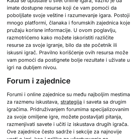
Kada se upuštate u svet online igara, važno je da
imate dostupne resurse koji će vam pomoći da
poboljšate svoje veštine i razumevanje igara. Postoji
mnogo platformi, članaka i forumskih zajednica koje
pružaju korisne informacije. U ovom poglavlju,
razmotrićemo kako možete iskoristiti različite
resurse za svoje igranje, bilo da ste početnik ili
iskusni igrač. Pravilno korišćenje ovih resursa može
vam pomoći da postignete bolje rezultate i uživate u
igri na dubljem nivou.
Forum i zajednice
Forumi i online zajednice su među najboljim mestima
za razmenu iskustava,
strategija
i saveta sa drugim
igračima. Pridruživanjem forumima specijalizovanim
za svoje omiljene igre, možete postavljati pitanja,
razmenjivati savete i učiti iz iskustava drugih igrača.
Ove zajednice često sadrže i sekcije za najnovije
vesti o igri, kao i prilike za učestvovanje na