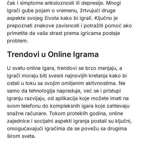
čak i simptome anksioznosti ili depresije. Mnogi
igrači gube pojam o vremenu, žrtvujući druge
aspekte svojeg života kako bi igrali. Ključno je
prepoznati znakove zavisnosti i potražiti pomoć ako
primetite da vaša strast prema igricama postaje
problem.
Trendovi u Online Igrama
U svetu online igara, trendovi se brzo menjaju, a
igrači moraju biti svesni najnovijih kretanja kako bi
ostali u toku sa svojim omiljenim aktivnostima. Ne
samo da tehnologija napreduje, već se i pristupi
igranju razvijaju, od aplikacija koje možete imati na
svom telefonu do kompleksnih igara koje zahtevaju
snažne računare. Tokom proteklih godina, online
zajednice i socijalni aspekti igranja postali su ključni,
omogućavajući igračima da se povežu sa drugima
širom sveta.