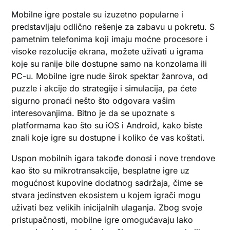
Mobilne igre postale su izuzetno popularne i
predstavljaju odlično rešenje za zabavu u pokretu. S
pametnim telefonima koji imaju moćne procesore i
visoke rezolucije ekrana, možete uživati u igrama
koje su ranije bile dostupne samo na konzolama ili
PC-u. Mobilne igre nude širok spektar žanrova, od
puzzle i akcije do strategije i simulacija, pa ćete
sigurno pronaći nešto što odgovara vašim
interesovanjima. Bitno je da se upoznate s
platformama kao što su iOS i Android, kako biste
znali koje igre su dostupne i koliko će vas koštati.
Uspon mobilnih igara takođe donosi i nove trendove
kao što su mikrotransakcije, besplatne igre uz
mogućnost kupovine dodatnog sadržaja, čime se
stvara jedinstven ekosistem u kojem igrači mogu
uživati bez velikih inicijalnih ulaganja. Zbog svoje
pristupačnosti, mobilne igre omogućavaju lako