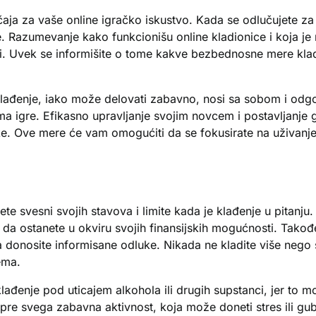
ja za vaše online igračko iskustvo. Kada se odlučujete za kl
ije. Razumevanje kako funkcionišu online kladionice i koja 
ti. Uvek se informišite o tome kakve bezbednosne mere klad
klađenje, iako može delovati zabavno, nosi sa sobom i odg
vima igre. Efikasno upravljanje svojim novcem i postavljanj
tke. Ove mere će vam omogućiti da se fokusirate na uživanj
 svesni svojih stavova i limite kada je klađenje u pitanju.
a ostanete u okviru svojih finansijskih mogućnosti. Takođ
a donosite informisane odluke. Nikada ne kladite više nego š
ema.
lađenje pod uticajem alkohola ili drugih supstanci, jer to
 pre svega zabavna aktivnost, koja može doneti stres ili g