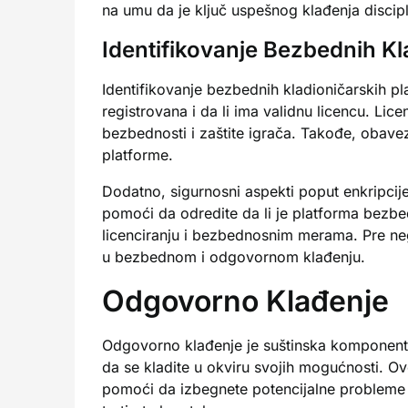
na umu da je ključ uspešnog klađenja discipl
Identifikovanje Bezbednih Kl
Identifikovanje bezbednih kladioničarskih pla
registrovana i da li ima validnu licencu. Li
bezbednosti i zaštite igrača. Takođe, obave
platforme.
Dodatno, sigurnosni aspekti poput enkripcije 
pomoći da odredite da li je platforma bezbe
licenciranju i bezbednosnim merama. Pre nego 
u bezbednom i odgovornom klađenju.
Odgovorno Klađenje
Odgovorno klađenje je suštinska komponenta 
da se kladite u okviru svojih mogućnosti. Ov
pomoći da izbegnete potencijalne probleme p