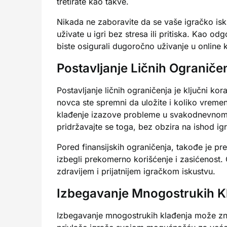
tretirate kao takve.
Nikada ne zaboravite da se vaše igračko isk
uživate u igri bez stresa ili pritiska. Kao od
biste osigurali dugoročno uživanje u online 
Postavljanje Ličnih Ograniče
Postavljanje ličnih ograničenja je ključni k
novca ste spremni da uložite i koliko vreme
klađenje izazove probleme u svakodnevnom ži
pridržavajte se toga, bez obzira na ishod igr
Pored finansijskih ograničenja, takođe je pr
izbegli prekomerno korišćenje i zasićenost.
zdravijem i prijatnijem igračkom iskustvu.
Izbegavanje Mnogostrukih K
Izbegavanje mnogostrukih klađenja može znač