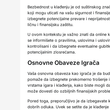
Bezbednost u klađenju je od suštinskog znača
koji mogu uticati na vašu sigurnost i finans
izbegnete potencijalne prevare i neprijatnos
ličnu i finansijsku zaštitu.
U ovom kontekstu je važno znati da online 
se informišete o pravilima, uslovima i uslo
kontrolisani i da izbegnete eventualne gubi
potencijalnim zlosrećama.
Osnovne Obaveze Igrača
Vaša osnovna obaveza kao igrača je da budete
pomaže da izbegnete prekomerno trošenje i d
vrstama igara i klađenja, kako biste mogli d
može dovesti do ozbiljnih finansijskih probl
Pored toga, preporučljivo je da izbegavate k
dobrih odluka. Uvek se setite da je klađenje