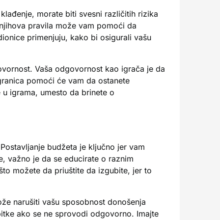
ađenje, morate biti svesni različitih rizika
je njihova pravila može vam pomoći da
ionice primenjuju, kako bi osigurali vašu
ovornost. Vaša odgovornost kao igrača je da
e granica pomoći će vam da ostanete
e u igrama, umesto da brinete o
 Postavljanje budžeta je ključno jer vam
e, važno je da se educirate o raznim
to možete da priuštite da izgubite, jer to
 može narušiti vašu sposobnost donošenja
ubitke ako se ne sprovodi odgovorno. Imajte