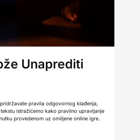
že Unaprediti
pridržavate pravila odgovornog klađenja,
tekstu istražićemo kako pravilno upravljanje
nutku provedenom uz omiljene online igre.