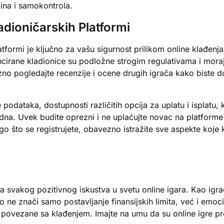
ina i samokontrola.
adioničarskih Platformi
tformi je ključno za vašu sigurnost prilikom online klađenja.
cencirane kladionice su podložne strogim regulativama i mor
zno pogledajte recenzije i ocene drugih igrača kako biste d
podataka, dostupnosti različitih opcija za uplatu i isplatu, 
dna. Uvek budite oprezni i ne uplaćujte novac na platforme
što se registrujete, obavezno istražite sve aspekte koje kla
svakog pozitivnog iskustva u svetu online igara. Kao igrač
o ne znači samo postavljanje finansijskih limita, već i emo
ovezane sa klađenjem. Imajte na umu da su online igre pre