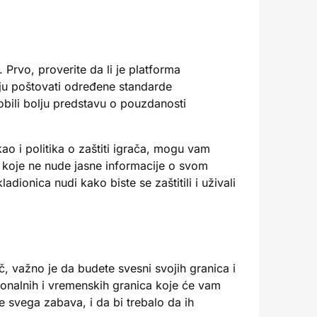
 Prvo, proverite da li je platforma
aju poštovati određene standarde
obili bolju predstavu o pouzdanosti
kao i politika o zaštiti igrača, mogu vam
 koje ne nude jasne informacije o svom
dionica nudi kako biste se zaštitili i uživali
, važno je da budete svesni svojih granica i
cionalnih i vremenskih granica koje će vam
 svega zabava, i da bi trebalo da ih