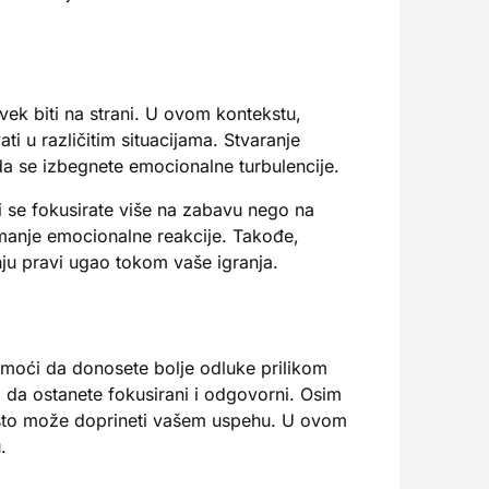
vek biti na strani. U ovom kontekstu,
ti u različitim situacijama. Stvaranje
 da se izbegnete emocionalne turbulencije.
i se fokusirate više na zabavu nego na
 manje emocionalne reakcije. Takođe,
ju pravi ugao tokom vaše igranja.
pomoći da donosete bolje odluke prilikom
m da ostanete fokusirani i odgovorni. Osim
, što može doprineti vašem uspehu. U ovom
.