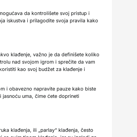
ogućava da kontrolišete svoj pristup i
oja iskustva i prilagodite svoja pravila kako
kvo klađenje, važno je da definišete koliko
ntrolu nad svojom igrom i sprečite da vam
istiti kao svoj budžet za klađenje i
anom i obavezno napravite pauze kako biste
i jasnoću uma, čime ćete doprineti
a klađenja, ili „parlay“ klađenja, često