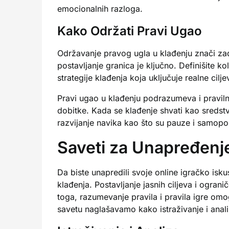
emocionalnih razloga.
Kako Održati Pravi Ugao
Održavanje pravog ugla u klađenju znači zadr
postavljanje granica je ključno. Definišite ko
strategije klađenja koja uključuje realne ci
Pravi ugao u klađenju podrazumeva i pravilno
dobitke. Kada se klađenje shvati kao sredst
razvijanje navika kao što su pauze i samop
Saveti za Unapređenj
Da biste unapredili svoje online igračko isk
klađenja. Postavljanje jasnih ciljeva i ogra
toga, razumevanje pravila i pravila igre o
savetu naglašavamo kako istraživanje i anal