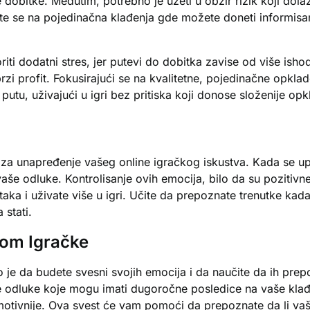
bitke. Međutim, potrebno je uzeti u obzir rizik koji dolazi
te se na pojedinačna klađenja gde možete doneti informisan
ti dodatni stres, jer putevi do dobitka zavise od više isho
brzi profit. Fokusirajući se na kvalitetne, pojedinačne opkl
utu, uživajući u igri bez pritiska koji donose složenije opk
 za unapređenje vašeg online igračkog iskustva. Kada se upu
vaše odluke. Kontrolisanje ovih emocija, bilo da su pozitiv
taka i uživate više u igri. Učite da prepoznate trenutke kada
 stati.
kom Igračke
o je da budete svesni svojih emocija i da naučite da ih pre
ne odluke koje mogu imati dugoročne posledice na vaše klađe
motivnije. Ova svest će vam pomoći da prepoznate da li vaše 