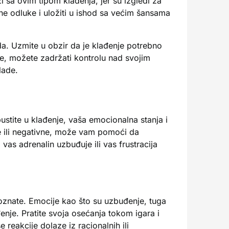
 sa ovim tipom klađenja, jer su izgledi za
e odluke i uložiti u ishod sa većim šansama
da. Uzmite u obzir da je klađenje potrebno
ade, možete zadržati kontrolu nad svojim
lade.
stite u klađenje, vaša emocionalna stanja i
ne ili negativne, može vam pomoći da
 vas adrenalin uzbuđuje ili vas frustracija
poznate. Emocije kao što su uzbuđenje, tuga
nje. Pratite svoja osećanja tokom igara i
reakcije dolaze iz racionalnih ili