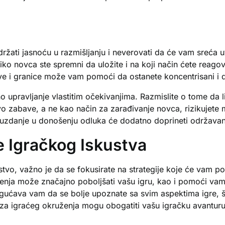
žati jasnoću u razmišljanju i neverovati da će vam sreća u
liko novca ste spremni da uložite i na koji način ćete reagova
ljeve i granice može vam pomoći da ostanete koncentrisani i
 upravljanje vlastitim očekivanjima. Razmislite o tome da l
vo zabave, a ne kao način za zarađivanje novca, rizikujete
ouzdanje u donošenju odluka će dodatno doprineti održavan
e Igračkog Iskustva
ustvo, važno je da se fokusirate na strategije koje će vam 
ničenja može značajno poboljšati vašu igru, kao i pomoći va
mogućava vam da se bolje upoznate sa svim aspektima igre
iza igraćeg okruženja mogu obogatiti vašu igračku avanturu