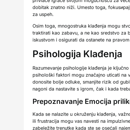
privlače igrače svojom mogućnošću za veće do
dobitak znatno niži. Umesto toga, fokusираj
za uspeh.
Osim toga, mnogostruka klađenja mogu stvori
traktirati kao zabavu, a ne kao sredstvo za 
iskustvom i osigurati da ostanete na pravom p
Psihologija Klađenja
Razumevanje psihologije klađenja je ključno
psihološki faktori mogu značajno uticati na 
donosite bolje odluke, smanjite rizik od gubi
nagoni da nastavite s igrom, čak i kada treba
Prepoznavanje Emocija prili
Kada se nalazite u okruženju klađenja, važn
ili frustracija mogu vas navesti na impulziv
zabeležite trenutke kada ste se osećali naje