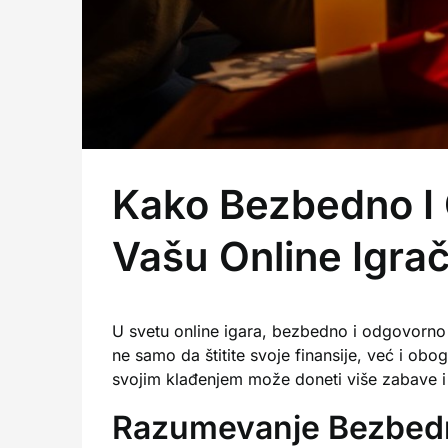
Kako Bezbedno I
Vašu Online Igra
U svetu online igara, bezbedno i odgovorn
ne samo da štitite svoje finansije, već i ob
svojim klađenjem može doneti više zabave i
Razumevanje Bezbedn