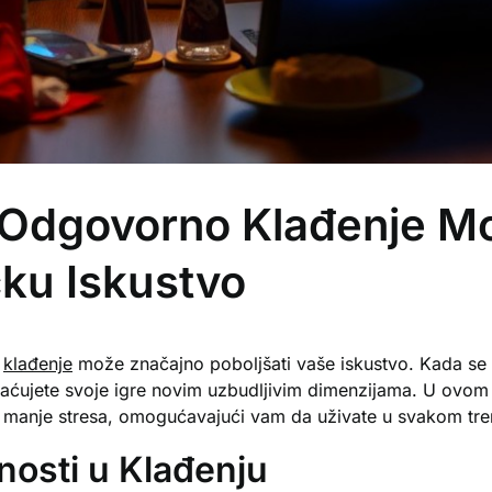
 Odgovorno Klađenje Mo
čku Iskustvo
o
klađenje
može značajno poboljšati vaše iskustvo. Kada se 
ogaćujete svoje igre novim uzbudljivim dimenzijama. U ovom 
 manje stresa, omogućavajući vam da uživate u svakom tre
osti u Klađenju