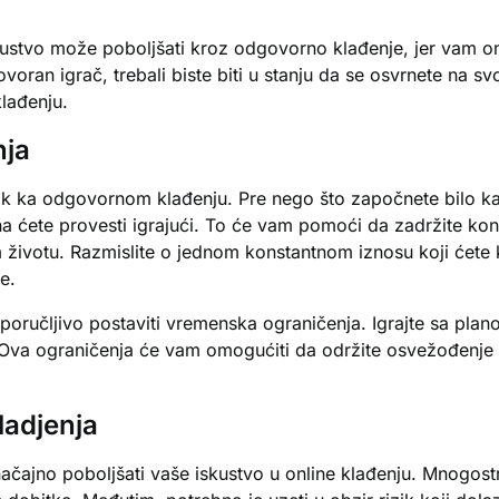
ustvo može poboljšati kroz odgovorno klađenje, jer vam om
govoran igrač, trebali biste biti u stanju da se osvrnete na sv
klađenju.
nja
orak ka odgovornom klađenju. Pre nego što započnete bilo ka
na ćete provesti igrajući. To će vam pomoći da zadržite ko
votu. Razmislite o jednom konstantnom iznosu koji ćete kor
e.
eporučljivo postaviti vremenska ograničenja. Igrajte sa pl
 Ova ograničenja će vam omogućiti da održite osvežođenje 
ladjenja
ajno poboljšati vaše iskustvo u online klađenju. Mnogostruk